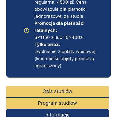
regularna: 4500 zł) Cena
obowiązuje dla płatności
jednorazowej za studia
.
Promocja dla płatności
ratalnych:
3×1150 zł lub 10x400zł.
Tylko teraz:
zwolnienie z opłaty wpisowej!
(limit miejsc objęty promocją
ograniczony)
Opis studiów
Program studiów
Informacje