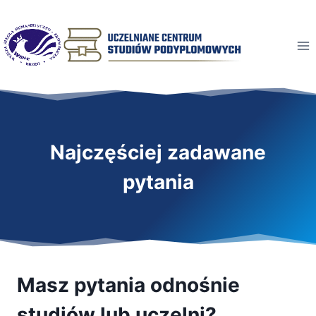
Przeskocz
do
treści
Najczęściej zadawane
pytania
Masz pytania odnośnie
studiów lub uczelni?