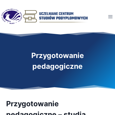
Przeskocz
do
treści
Przygotowanie
pedagogiczne
Przygotowanie
pedagogiczne – studia