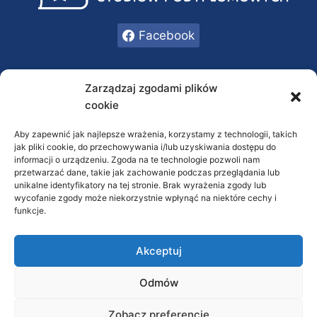
Facebook
INFORMACJE
Zarządzaj zgodami plików
cookie
Oferta
O nas
Aby zapewnić jak najlepsze wrażenia, korzystamy z technologii, takich
jak pliki cookie, do przechowywania i/lub uzyskiwania dostępu do
Kontakt
informacji o urządzeniu. Zgoda na te technologie pozwoli nam
przetwarzać dane, takie jak zachowanie podczas przeglądania lub
RODO / Polityka prywatności
unikalne identyfikatory na tej stronie. Brak wyrażenia zgody lub
wycofanie zgody może niekorzystnie wpłynąć na niektóre cechy i
FAQ
funkcje.
KONTAKT
Akceptuj
731 747 168
Odmów
dziekanat@studia-podyplomowe.online
Zobacz preferencje