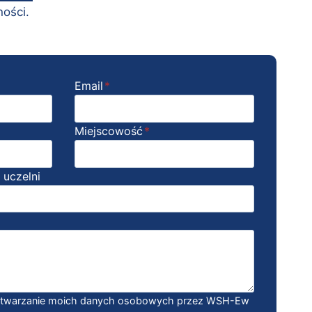
ności.
Email
*
Miejscowość
*
 uczelni
etwarzanie moich danych osobowych przez WSH-Ew