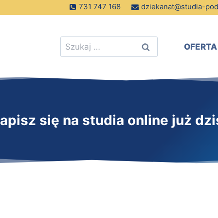
731 747 168
dziekanat@studia-po
Szukaj:
OFERTA
apisz się na studia online już dzi