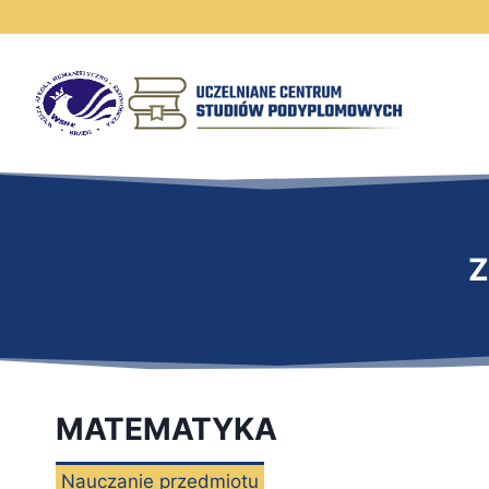
Przeskocz
do
treści
Z
MATEMATYKA
Nauczanie przedmiotu