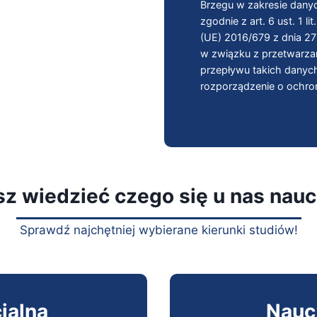
Brzegu w zakresie dan
zgodnie z art. 6 ust. 1 
(UE) 2016/679 z dnia 27
w związku z przetwarz
przepływu takich danyc
rozporządzenie o ochro
z wiedzieć czego się u nas nau
Sprawdź najchętniej wybierane kierunki studiów!
jalna
Nauc