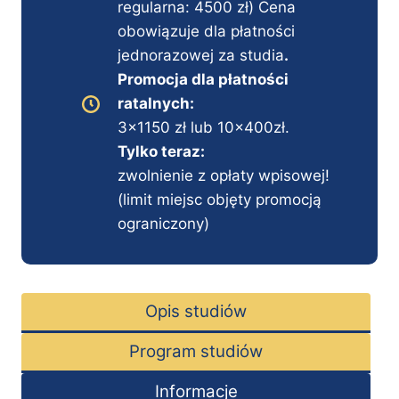
regularna: 4500 zł) Cena
obowiązuje dla płatności
jednorazowej za studia
.
Promocja dla płatności
ratalnych:
3×1150 zł lub 10x400zł.
Tylko teraz:
zwolnienie z opłaty wpisowej!
(limit miejsc objęty promocją
ograniczony)
Opis studiów
Program studiów
Informacje