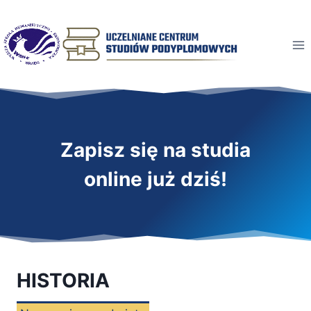
Przeskocz
do
treści
Zapisz się na studia
online już dziś!
HISTORIA