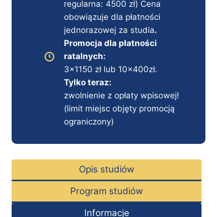
regularna: 4500 zł) Cena
obowiązuje dla płatności
jednorazowej za studia
.
Promocja dla płatności
ratalnych:
3×1150 zł lub 10x400zł.
Tylko teraz:
zwolnienie z opłaty wpisowej!
(limit miejsc objęty promocją
ograniczony)
Opis studiów
Program studiów
Informacje