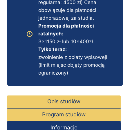
regularna: 4500 zł) Cena
obowiązuje dla płatności
jednorazowej za studia
.
Promocja dla płatności
ratalnych:
3×1150 zł lub 10x400zł.
Tylko teraz:
zwolnienie z opłaty wpisowej!
(limit miejsc objęty promocją
ograniczony)
Opis studiów
Program studiów
Informacje